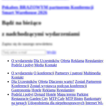
Pekabex BRĄZOWYM partnerem Konferencji
Smart Warehouse 2026
Bądź na bieżąco
z nadchodzącymi wydarzeniami
Zapisz się do naszego newslettera
Wyślij
O wydarzeniu
Dla Uczestników
Oferta
Reklama
Regulaminy
Podróż i pobyt
Media
Kontakt
O wydarzeniu
O konferencji
Partnerzy i patroni
Multimedia
Kontakt
Dla Uczestników
Oferta
Dlaczego warto?
Zostań Partnerem
Konferencji
Zostań wystawcą podczas konferencji
Gastronomia
Hotele
Reklama
Regulaminy
Podróż i pobyt
Dojazd
Hotele
Mapa terenu
Parking
Restauracje Garden City
MTP Cafe
MTP Bistro
Bankomaty
na targach
Udogodnienia dla niepełnosprawnych
Internet Wi-