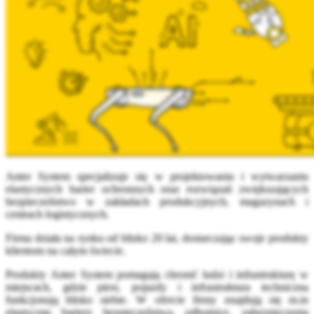
Anter System specjalizuje się w projektowaniu i wytwarzaniu
elastycznych barier ochronnych oraz rozwiązań zwiększających
bezpieczeństwo w zakładach produkcyjnych, magazynach i
centrach logistycznych.
Firma działa na rynku od blisko 20 lat, dostarczając swoje produkty
klientom na całym świecie.
Produkty Anter System pomagają chronić ludzi i infrastrukturę w
miejscach, gdzie piesi, pojazdy i infrastruktura techniczna
funkcjonują blisko siebie. W ofercie firmy znajdują się m.in
elastyczne bariery bezpieczeństwa, odbojnice, zabezpieczenia