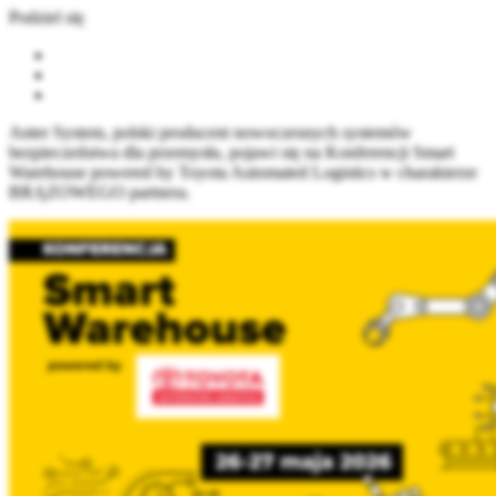
Podziel się
Anter System, polski producent nowoczesnych systemów
bezpieczeństwa dla przemysłu, pojawi się na Konferencji Smart
Warehouse powered by Toyota Automated Logistics w charakterze
BRĄZOWEGO partnera.