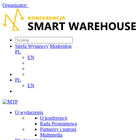
Organizator:
Strefa Wystawcy
Modernlog
PL
EN
PL
EN
O wydarzeniu
O konferencji
Rada Programowa
Partnerzy i patroni
Multimedia