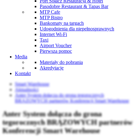
Port Sołacz Restauracja & Hotel
Pasodobre Restaurant & Tapas Bar
MTP Cafe
MTP Bistro
Bankomaty na targach
Udogodnienia dla niepełnosprawnych
Internet Wi-Fi
Taxi
Airport Voucher
Pierwsza pomoc
Media
Materiały do pobrania
Akredytacje
Kontakt
Smart Warehouse
Aktualności
Anter System dołącza do grona tegorocznych
BRĄZOWYCH partnerów Konferencji Smart Warehouse
Anter System dołącza do grona
tegorocznych BRĄZOWYCH partnerów
Konferencji Smart Warehouse