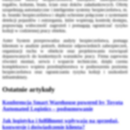
regałów, kolumn, bram, ścian oraz doków załadunkowych. Ofertę
uzupełniają automatyczne i inteligentne systemy bezpieczeństwa, m.
in. bramki bezpieczeństwa i słupki ochronne połączone z systemami
detekcji pojazdów i ostrzegania, które wspierają kontrolę dostępu,
poprawiają widoczność zagrożeń i pomagają ograniczać ryzyko
kolizji w codziennej pracy obiektu.
Anter System przeprowadza audyty bezpieczeństwa, pomaga
klientom w analizie potrzeb, doborze odpowiednich zabezpieczeń,
organizacji ruchu w obiekcie oraz projektowaniu rozwiązań
dopasowanych do konkretnych warunków pracy. Firma zapewnia
również montaż, serwis i wsparcie techniczne, dzięki czemu
kompleksowo wspiera przedsiębiorstwa w podnoszeniu poziomu
bezpieczeństwa oraz ograniczaniu ryzyka kolizji i uszkodzeń
infrastruktury.
Ostatnie artykuły
Konferencja Smart Warehouse powered by Toyota
Automated Logistics – podsumowanie
Jak logistyka i fulfillment wpływają na sprzedaż,
konwersję i doświadczenie klienta?