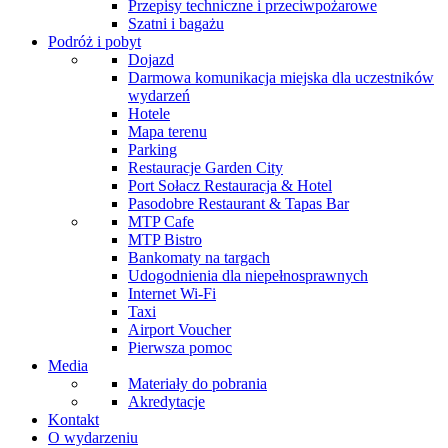
Przepisy techniczne i przeciwpożarowe
Szatni i bagażu
Podróż i pobyt
Dojazd
Darmowa komunikacja miejska dla uczestników
wydarzeń
Hotele
Mapa terenu
Parking
Restauracje Garden City
Port Sołacz Restauracja & Hotel
Pasodobre Restaurant & Tapas Bar
MTP Cafe
MTP Bistro
Bankomaty na targach
Udogodnienia dla niepełnosprawnych
Internet Wi-Fi
Taxi
Airport Voucher
Pierwsza pomoc
Media
Materiały do pobrania
Akredytacje
Kontakt
O wydarzeniu