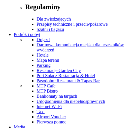
Regulaminy
Dla zwiedzających
Przepisy techniczne i przeciwpożarowe
Szatni i bagażu
Podróż i pobyt
Dojazd
Darmowa komunikacja miejska dla uczestników
wydarzeń
Hotele
Mapa terenu
Parking
Restauracje Garden City
Port Sołacz Restauracja & Hotel
Pasodobre Restaurant & Tapas Bar
MTP Cafe
MTP Bistro
Bankomaty na targach
Udogodnienia dla niepełnosprawnych
Internet Wi-Fi
Taxi
Airport Voucher
Pierwsza pomoc
Media