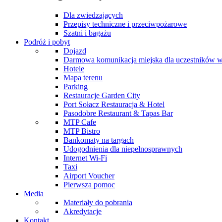
Dla zwiedzających
Przepisy techniczne i przeciwpożarowe
Szatni i bagażu
Podróż i pobyt
Dojazd
Darmowa komunikacja miejska dla uczestników 
Hotele
Mapa terenu
Parking
Restauracje Garden City
Port Sołacz Restauracja & Hotel
Pasodobre Restaurant & Tapas Bar
MTP Cafe
MTP Bistro
Bankomaty na targach
Udogodnienia dla niepełnosprawnych
Internet Wi-Fi
Taxi
Airport Voucher
Pierwsza pomoc
Media
Materiały do pobrania
Akredytacje
Kontakt