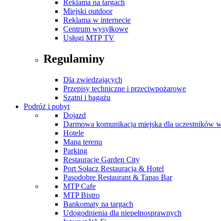
Reklama na targach
Miejski outdoor
Reklama w internecie
Centrum wysyłkowe
Usługi MTP TV
Regulaminy
Dla zwiedzających
Przepisy techniczne i przeciwpożarowe
Szatni i bagażu
Podróż i pobyt
Dojazd
Darmowa komunikacja miejska dla uczestników 
Hotele
Mapa terenu
Parking
Restauracje Garden City
Port Sołacz Restauracja & Hotel
Pasodobre Restaurant & Tapas Bar
MTP Cafe
MTP Bistro
Bankomaty na targach
Udogodnienia dla niepełnosprawnych