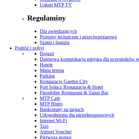
Usługi MTP TV
Regulaminy
Dla zwiedzających
Przepisy techniczne i przeciwpożarowe
Szatni i bagażu
Podróż i pobyt
Dojazd
Darmowa komunikacja miejska dla uczestników 
Hotele
Mapa terenu
Parking
Restauracje Garden City
Port Sołacz Restauracja & Hotel
Pasodobre Restaurant & Tapas Bar
MTP Cafe
MTP Bistro
Bankomaty na targach
Udogodnienia dla niepełnosprawnych
Internet Wi-Fi
Taxi
Airport Voucher
Pierwsza pomoc