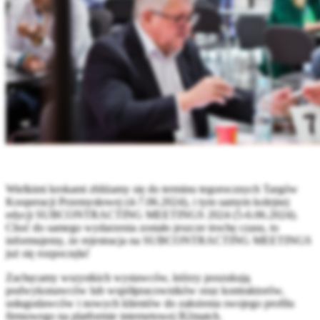
Wielkimi krokami zbliżamy się do terminu tegorocznych Targów
Kooperacji Przemysłowej (4-7.06.2024), i tym samym kolejnej
edycji SUBCONTRACTING MEETINGS 2024 (5-6.06.2024).
Choć do samego wydarzenia zostało jeszcze trochę czasu, to
informujemy, że rejestracja na SUBCONTRACTING MEETINGS
już się rozpoczęła!
Zachęcamy wszystkich wystawców, którzy poszukują
podwykonawców lub współpracowników oraz kontraktorów,
usługodawców i nowych klientów do założenia swojego profilu
firmowego na platformie internetowej B2match.