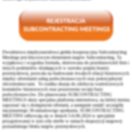
Dwudniowa międzynarodowa giełda kooperacyjna Subcontracting
Meetings jest kluczowym elementem targów Subcontracting. Ta
wyjątkowa i wygodna formuła, skierowana do przedstawicieli firm i
innych podmiotów działających w szeroko pojętej branży
przemysłowej, pozwala na budowanie trwałych relacji biznesowych
między oferentami usług podwykonawczych oraz potencjalnymi
zleceniodawcami. To rzadka okazja do zdobycia wartościowych
kontaktów biznesowych oraz poszerzenia swojej bazy
podwykonawców. Do planowania SUBCONTRACTING
MEETINGS służy specjalna platforma internetowa, na której można
zapoznać się z dostępnymi ofertami, a następnie ustalić szczegóły
stacjonarnego 30-minutowego spotkania. SUBCONTRACTING
MEETINS odbywają się w dniach 5-6.06.2024 w specjalnie
przygotowanej w tym celu strefie w ramach ekspozycji targowej
poznańskiego bloku targów przemysłowych.