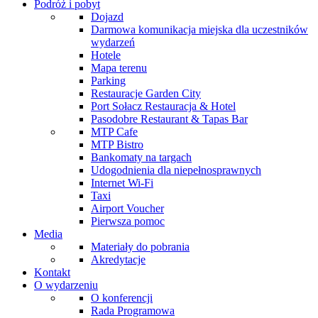
Podróż i pobyt
Dojazd
Darmowa komunikacja miejska dla uczestników
wydarzeń
Hotele
Mapa terenu
Parking
Restauracje Garden City
Port Sołacz Restauracja & Hotel
Pasodobre Restaurant & Tapas Bar
MTP Cafe
MTP Bistro
Bankomaty na targach
Udogodnienia dla niepełnosprawnych
Internet Wi-Fi
Taxi
Airport Voucher
Pierwsza pomoc
Media
Materiały do pobrania
Akredytacje
Kontakt
O wydarzeniu
O konferencji
Rada Programowa