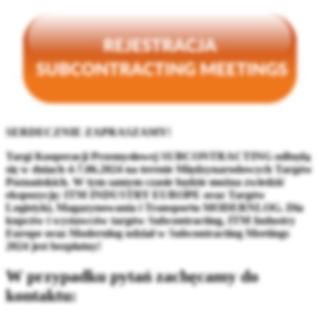
SERDECZNIE ZAPRASZAMY!
Targi Kooperacji Przemysłowej SUBCONTRACTING
odbędą
się w dniach 4-7.06.2024 na terenie Międzynarodowych Targów
Poznańskich.
W tym samym czasie będzie można zwiedzić
ekspozycję: ITM INDUSTRY EUROPE oraz Targów
Logistyki, Magazynowania i Transportu MODERNLOG. Dla
kupców i wystawców targów Subcontracting, ITM Industry
Europe oraz Modernlog udział w Subcontracting Meetings
2024 jest bezpłatny!
W przypadku pytań zachęcamy do
kontaktu: