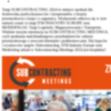
Targi SUBCONTRACTING 2024 to miejsce spotkań dla
środowiska podwykonawców i kooperantów z branży
przemysłowej z kraju i z zagranicy. Wydarzenie odbywa się w tym
samym czasie co targi ITM INDUSTRY EUROPE oraz
MODERNLOG Targi Logistyki, Magazynowania i Transportu.
Właśnie ruszyła rejestracja na SUBCONTRACTING MEETINGS,
czyli spotkania matchmakingowe przedsiębiorców sektora
przemysłowego z nowymi klientami i poddostawcami. Dla kupców
i wystawców targów Subcontracting, ITM Industry Europe oraz
Modernlog udział w Subcontracting Meetings 2024 jest bezpłatny!