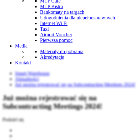
MTP Cafe
MTP Bistro
Bankomaty na targach
Udogodnienia dla niepełnosprawnych
Internet Wi-Fi
Taxi
Airport Voucher
Pierwsza pomoc
Media
Materiały do pobrania
Akredytacje
Kontakt
Smart Warehouse
Aktualności
Już można rejestrować się na Subcontracting Meetings 2024!
Już można rejestrować się na
Subcontracting Meetings 2024!
Podziel się