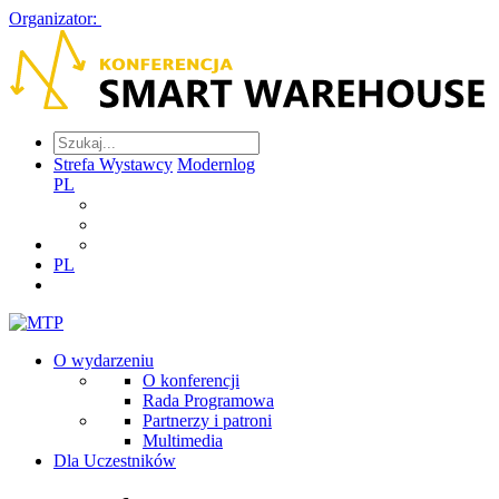
Organizator:
Strefa Wystawcy
Modernlog
PL
PL
O wydarzeniu
O konferencji
Rada Programowa
Partnerzy i patroni
Multimedia
Dla Uczestników