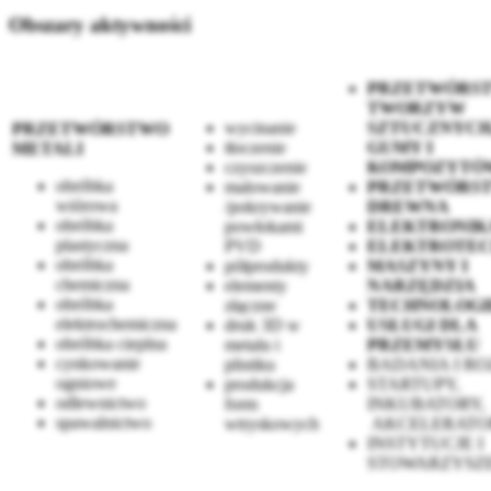
Obszary aktywności
PRZETWÓRS
TWORZYW
wycinanie
SZTUCZNYCH
PRZETWÓRSTWO
tłoczenie
GUMY I
METALI
czyszczenie
KOMPOZYTÓ
obróbka
malowanie
PRZETWÓRS
wiórowa
/pokrywanie
DREWNA
obróbka
powłokami
ELEKTRONIK
plastyczna
PVD
ELEKTROTEC
obróbka
półprodukty
MASZYNY I
chemiczna
elementy
NARZĘDZIA
obróbka
złączne
TECHNOLOGI
elektrochemiczna
druk 3D w
USŁUGI DLA
obróbka cieplna
metalu i
PRZEMYSŁU
cynkowanie
plistiku
BADANIA I R
ogniowe
produkcja
STARTUPY,
odlewnictwo
form
INKUBATORY,
spawalnictwo
wtryskowych
AKCELERATO
INSTYTUCJE I
STOWARZYSZ