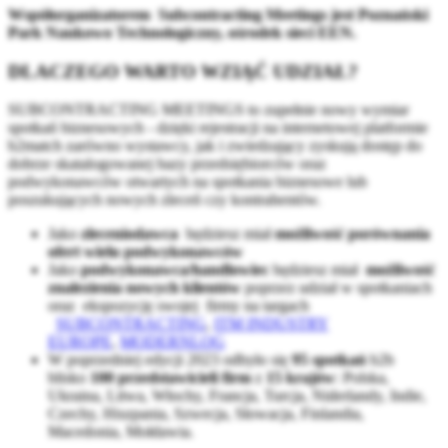
Współorganizatorem Subcontracting Meetings jest Poznański
Park Naukowo Technologiczny, ośrodek sieci EEN.
DLACZEGO WARTO WZIĄĆ UDZIAŁ?
SUBCONTRACTING MEETINGS to zupełnie nowy wymiar
spotkań biznesowych - dzięki rejestracji na internetowej platformie
b2match zarówno wystawcy, jak i zwiedzający zyskują dostęp do
dobrze skatalogowanej bazy przedsiębiorców oraz
podwykonawców otwartych na spotkania biznesowe lub
poszukujących nowych zleceń czy kontrahentów.
Jako
zleceniodawca
będziesz miał
możliwość porównania
ofert wielu podwykonawców
Jako
podwykonawca/handlowiec
będziesz miał
możliwość
znalezienia nowych klientów
poprzez udział w spotkaniach
oraz ekspozycję swojej firmy na targach
SUBCONTRACTING
,
ITM INDUSTRY
EUROPE
,
MODERNLOG
W poprzedniej edycji 2023 odbyło się
95 spotkań
b2b
blisko
100 przedstawicieli firm
z
15 krajów
: Polska,
Ukraina, Litwa, Włochy, Francja, Turcja, Niderlandy, Indie,
Czechy, Hiszpania, Szwecja, Słowacja, Finlandia,
Macedonia, Mołdawia.