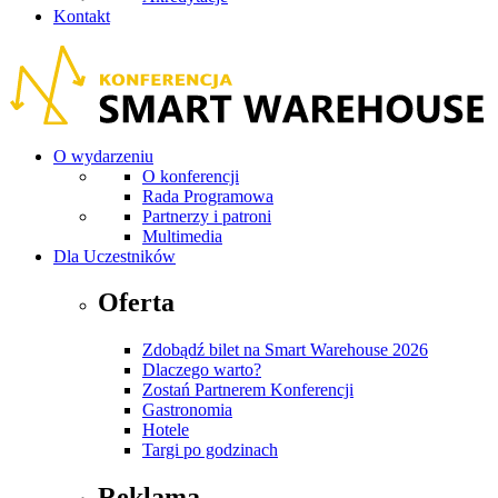
Kontakt
O wydarzeniu
O konferencji
Rada Programowa
Partnerzy i patroni
Multimedia
Dla Uczestników
Oferta
Zdobądź bilet na Smart Warehouse 2026
Dlaczego warto?
Zostań Partnerem Konferencji
Gastronomia
Hotele
Targi po godzinach
Reklama