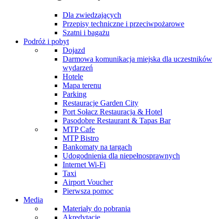
Dla zwiedzających
Przepisy techniczne i przeciwpożarowe
Szatni i bagażu
Podróż i pobyt
Dojazd
Darmowa komunikacja miejska dla uczestników
wydarzeń
Hotele
Mapa terenu
Parking
Restauracje Garden City
Port Sołacz Restauracja & Hotel
Pasodobre Restaurant & Tapas Bar
MTP Cafe
MTP Bistro
Bankomaty na targach
Udogodnienia dla niepełnosprawnych
Internet Wi-Fi
Taxi
Airport Voucher
Pierwsza pomoc
Media
Materiały do pobrania
Akredytacje