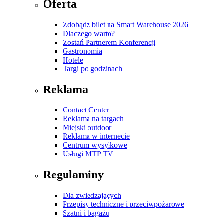
Oferta
Zdobądź bilet na Smart Warehouse 2026
Dlaczego warto?
Zostań Partnerem Konferencji
Gastronomia
Hotele
Targi po godzinach
Reklama
Contact Center
Reklama na targach
Miejski outdoor
Reklama w internecie
Centrum wysyłkowe
Usługi MTP TV
Regulaminy
Dla zwiedzających
Przepisy techniczne i przeciwpożarowe
Szatni i bagażu