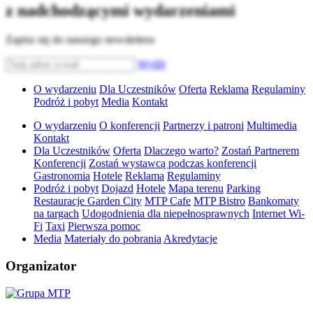
z nadchodzącymi wydarzeniami
Zapisz się do naszego newslettera
Wyślij
O wydarzeniu
Dla Uczestników
Oferta
Reklama
Regulaminy
Podróż i pobyt
Media
Kontakt
O wydarzeniu
O konferencji
Partnerzy i patroni
Multimedia
Kontakt
Dla Uczestników
Oferta
Dlaczego warto?
Zostań Partnerem
Konferencji
Zostań wystawcą podczas konferencji
Gastronomia
Hotele
Reklama
Regulaminy
Podróż i pobyt
Dojazd
Hotele
Mapa terenu
Parking
Restauracje Garden City
MTP Cafe
MTP Bistro
Bankomaty
na targach
Udogodnienia dla niepełnosprawnych
Internet Wi-
Fi
Taxi
Pierwsza pomoc
Media
Materiały do pobrania
Akredytacje
Organizator