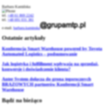
Barbara Kamińska
tel.
+48 61 869 2242
tel.
+48 691 031 381
e-mail.
barbara.kaminska
Ostatnie artykuły
Konferencja Smart Warehouse powered by Toyota
Automated Logistics – podsumowanie
Jak logistyka i fulfillment wpływają na sprzedaż,
konwersję i doświadczenie klienta?
Anter System dołącza do grona tegorocznych
BRĄZOWYCH partnerów Konferencji Smart
Warehouse
Bądź na bieżąco