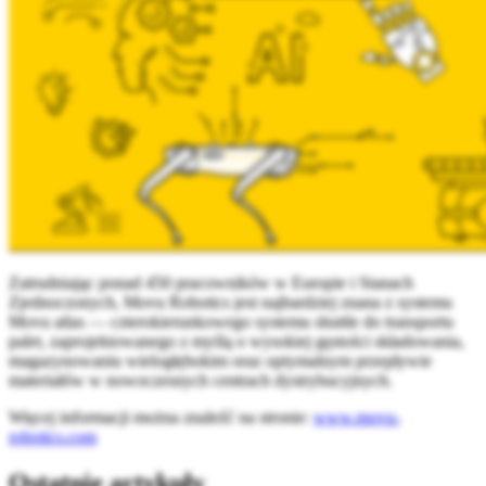
Zatrudniając ponad 450 pracowników w Europie i Stanach
Zjednoczonych, Movu Robotics jest najbardziej znana z systemu
Movu atlas — czterokierunkowego systemu shuttle do transportu
palet, zaprojektowanego z myślą o wysokiej gęstości składowania,
magazynowaniu wielogłębokim oraz optymalnym przepływie
materiałów w nowoczesnych centrach dystrybucyjnych.
Więcej informacji można znaleźć na stronie:
www.movu-
robotics.com
Ostatnie artykuły