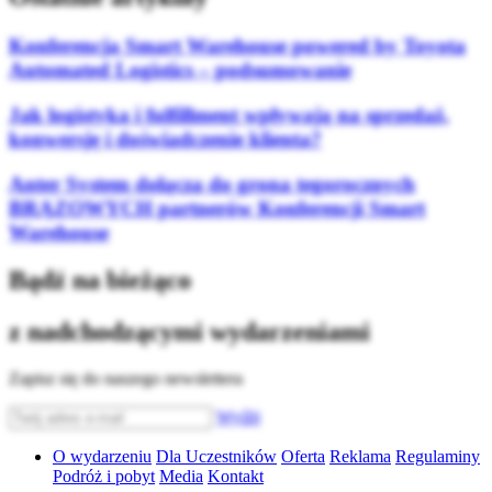
Konferencja Smart Warehouse powered by Toyota
Automated Logistics – podsumowanie
Jak logistyka i fulfillment wpływają na sprzedaż,
konwersję i doświadczenie klienta?
Anter System dołącza do grona tegorocznych
BRĄZOWYCH partnerów Konferencji Smart
Warehouse
Bądź na bieżąco
z nadchodzącymi wydarzeniami
Zapisz się do naszego newslettera
Wyślij
O wydarzeniu
Dla Uczestników
Oferta
Reklama
Regulaminy
Podróż i pobyt
Media
Kontakt