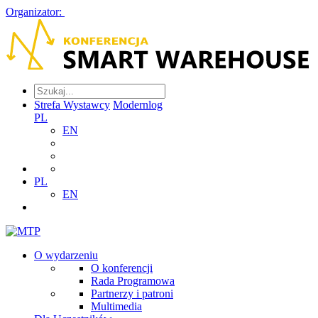
Organizator:
Strefa Wystawcy
Modernlog
PL
EN
PL
EN
O wydarzeniu
O konferencji
Rada Programowa
Partnerzy i patroni
Multimedia