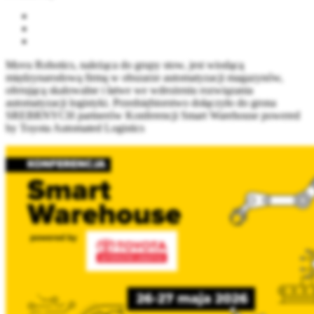
Movu Robotics, należąca do grupy stow, jest wiodącą
międzynarodową firmą w obszarze automatyzacji magazynów,
oferującą skalowalne i łatwe we wdrożeniu rozwiązania
automatyzacji logistyki. Przedsiębiorstwo dołączyło do grona
SREBRNYCH partnerów Konferencji Smart Warehouse powered
by Toyota Automated Logistics