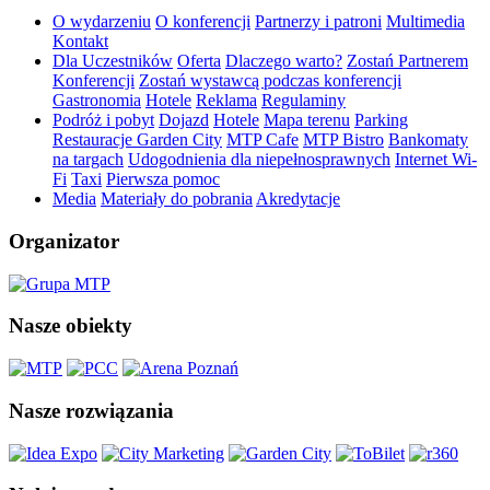
O wydarzeniu
O konferencji
Partnerzy i patroni
Multimedia
Kontakt
Dla Uczestników
Oferta
Dlaczego warto?
Zostań Partnerem
Konferencji
Zostań wystawcą podczas konferencji
Gastronomia
Hotele
Reklama
Regulaminy
Podróż i pobyt
Dojazd
Hotele
Mapa terenu
Parking
Restauracje Garden City
MTP Cafe
MTP Bistro
Bankomaty
na targach
Udogodnienia dla niepełnosprawnych
Internet Wi-
Fi
Taxi
Pierwsza pomoc
Media
Materiały do pobrania
Akredytacje
Organizator
Nasze obiekty
Nasze rozwiązania