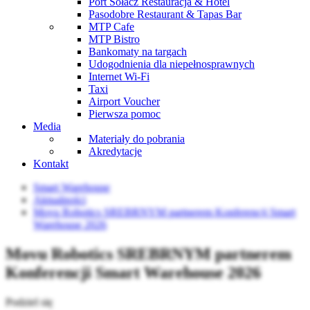
Port Sołacz Restauracja & Hotel
Pasodobre Restaurant & Tapas Bar
MTP Cafe
MTP Bistro
Bankomaty na targach
Udogodnienia dla niepełnosprawnych
Internet Wi-Fi
Taxi
Airport Voucher
Pierwsza pomoc
Media
Materiały do pobrania
Akredytacje
Kontakt
Smart Warehouse
Aktualności
Movu Robotics SREBRNYM partnerem Konferencji Smart
Warehouse 2026
Movu Robotics SREBRNYM partnerem
Konferencji Smart Warehouse 2026
Podziel się