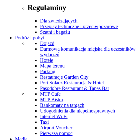
Regulaminy
Dla zwiedzających
Przepisy techniczne i przeciwpożarowe
Szatni i bagażu
Podróż i pobyt
Dojazd
Darmowa komunikacja miejska dla uczestników
wydarzeń
Hotele
Mapa terenu
Parking
Restauracje Garden City
Port Sołacz Restauracja & Hotel
Pasodobre Restaurant & Tapas Bar
MTP Cafe
MTP Bistro
Bankomaty na targach
Udogodnienia dla niepełnosprawnych
Internet Wi-Fi
Taxi
Airport Voucher
Pierwsza pomoc
Media