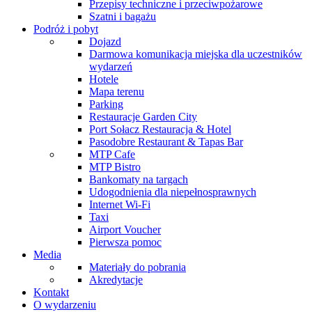
Przepisy techniczne i przeciwpożarowe
Szatni i bagażu
Podróż i pobyt
Dojazd
Darmowa komunikacja miejska dla uczestników
wydarzeń
Hotele
Mapa terenu
Parking
Restauracje Garden City
Port Sołacz Restauracja & Hotel
Pasodobre Restaurant & Tapas Bar
MTP Cafe
MTP Bistro
Bankomaty na targach
Udogodnienia dla niepełnosprawnych
Internet Wi-Fi
Taxi
Airport Voucher
Pierwsza pomoc
Media
Materiały do pobrania
Akredytacje
Kontakt
O wydarzeniu