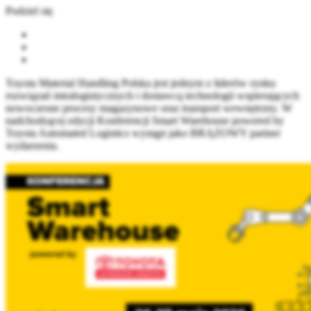
Podziel się
Toyota Material Handling Polska jest jednym z liderów rynku
rozwiązań intralogistycznych i dostawcą technologii wspierających
nowoczesne procesy magazynowe oraz transport wewnętrzny. W
nadchodzącej edycji Konferencji Smart Warehouse powered by
Toyota Automated Logistics wystąpi jako BRĄZOWY partner
wydarzenia.