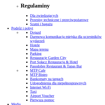
Regulaminy
Dla zwiedzających
Przepisy techniczne i przeciwpożarowe
Szatni i bagażu
Podróż i pobyt
Dojazd
Darmowa komunikacja miejska dla uczestników
wydarzeń
Hotele
Mapa terenu
Parking
Restauracje Garden City
Port Sołacz Restauracja & Hotel
Pasodobre Restaurant & Tapas Bar
MTP Cafe
MTP Bistro
Bankomaty na targach
Udogodnienia dla niepełnosprawnych
Internet Wi-Fi
Taxi
Airport Voucher
Pierwsza pomoc
Media