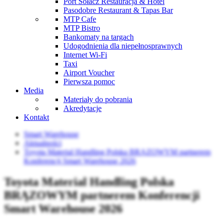
Port Sołacz Restauracja & Hotel
Pasodobre Restaurant & Tapas Bar
MTP Cafe
MTP Bistro
Bankomaty na targach
Udogodnienia dla niepełnosprawnych
Internet Wi-Fi
Taxi
Airport Voucher
Pierwsza pomoc
Media
Materiały do pobrania
Akredytacje
Kontakt
Smart Warehouse
Aktualności
Toyota Material Handling Polska BRĄZOWYM partnerem
Konferencji Smart Warehouse 2026
Toyota Material Handling Polska
BRĄZOWYM partnerem Konferencji
Smart Warehouse 2026