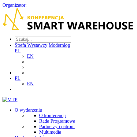
Organizator:
Strefa Wystawcy
Modernlog
PL
EN
PL
EN
O wydarzeniu
O konferencji
Rada Programowa
Partnerzy i patroni
Multimedia