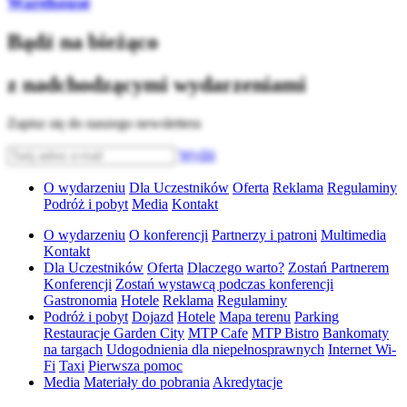
Warehouse
Bądź na bieżąco
z nadchodzącymi wydarzeniami
Zapisz się do naszego newslettera
Wyślij
O wydarzeniu
Dla Uczestników
Oferta
Reklama
Regulaminy
Podróż i pobyt
Media
Kontakt
O wydarzeniu
O konferencji
Partnerzy i patroni
Multimedia
Kontakt
Dla Uczestników
Oferta
Dlaczego warto?
Zostań Partnerem
Konferencji
Zostań wystawcą podczas konferencji
Gastronomia
Hotele
Reklama
Regulaminy
Podróż i pobyt
Dojazd
Hotele
Mapa terenu
Parking
Restauracje Garden City
MTP Cafe
MTP Bistro
Bankomaty
na targach
Udogodnienia dla niepełnosprawnych
Internet Wi-
Fi
Taxi
Pierwsza pomoc
Media
Materiały do pobrania
Akredytacje