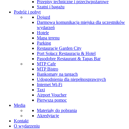
Przepisy techniczne i przeciwpożarowe
Szatni i bagażu
Podróż i pobyt
Dojazd
Darmowa komunikacja miejska dla uczestników
wydarzeń
Hotele
Mapa terenu
Parking
Restauracje Garden City
Port Sołacz Restauracja & Hotel
Pasodobre Restaurant & Tapas Bar
MTP Cafe
MTP Bistro
Bankomaty na targach
Udogodnienia dla niepełnosprawnych
Internet Wi-Fi
Taxi
Airport Voucher
Pierwsza pomoc
Media
Materiały do pobrania
Akredytacje
Kontakt
O wydarzeniu