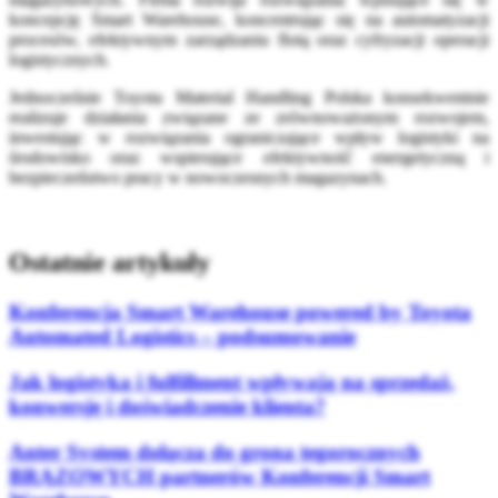
koncepcję Smart Warehouse, koncentrując się na automatyzacji
procesów, efektywnym zarządzaniu flotą oraz cyfryzacji operacji
logistycznych.
Jednocześnie Toyota Material Handling Polska konsekwentnie
realizuje działania związane ze zrównoważonym rozwojem,
inwestując w rozwiązania ograniczające wpływ logistyki na
środowisko oraz wspierające efektywność energetyczną i
bezpieczeństwo pracy w nowoczesnych magazynach.
Ostatnie artykuły
Konferencja Smart Warehouse powered by Toyota
Automated Logistics – podsumowanie
Jak logistyka i fulfillment wpływają na sprzedaż,
konwersję i doświadczenie klienta?
Anter System dołącza do grona tegorocznych
BRĄZOWYCH partnerów Konferencji Smart