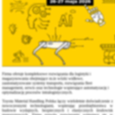
Firma oferuje kompleksowe rozwiązania dla logistyki i
magazynowania obejmujące m.in wózki widłowe,
zautomatyzowane systemy transportu, rozwiązania fleet
management, serwis oraz technologie wspierające automatyzację i
optymalizację procesów intralogistycznych.
Toyota Material Handling Polska łączy wieloletnie doświadczenie z
nowoczesnymi technologiami, wspierając przedsiębiorstwa w
budowie wydajnych, bezpiecznych i elastycznych środowisk
magazynowych. Firma rozwija rozwiązania wpisujące się w