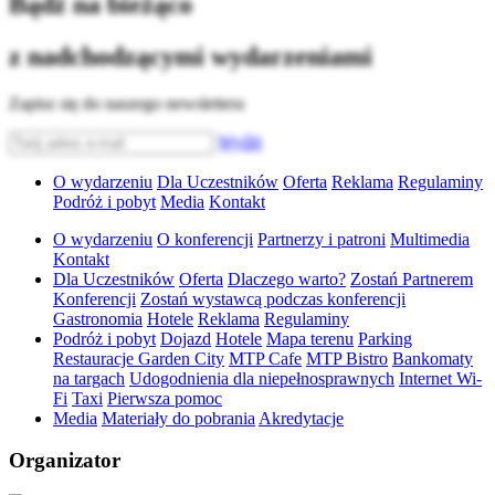
Bądź na bieżąco
z nadchodzącymi wydarzeniami
Zapisz się do naszego newslettera
Wyślij
O wydarzeniu
Dla Uczestników
Oferta
Reklama
Regulaminy
Podróż i pobyt
Media
Kontakt
O wydarzeniu
O konferencji
Partnerzy i patroni
Multimedia
Kontakt
Dla Uczestników
Oferta
Dlaczego warto?
Zostań Partnerem
Konferencji
Zostań wystawcą podczas konferencji
Gastronomia
Hotele
Reklama
Regulaminy
Podróż i pobyt
Dojazd
Hotele
Mapa terenu
Parking
Restauracje Garden City
MTP Cafe
MTP Bistro
Bankomaty
na targach
Udogodnienia dla niepełnosprawnych
Internet Wi-
Fi
Taxi
Pierwsza pomoc
Media
Materiały do pobrania
Akredytacje
Organizator