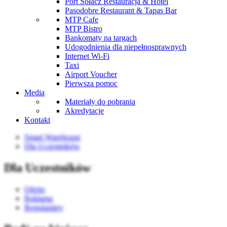
Port Sołacz Restauracja & Hotel
Pasodobre Restaurant & Tapas Bar
MTP Cafe
MTP Bistro
Bankomaty na targach
Udogodnienia dla niepełnosprawnych
Internet Wi-Fi
Taxi
Airport Voucher
Pierwsza pomoc
Media
Materiały do pobrania
Akredytacje
Kontakt
Smart Warehouse
Dla Uczestników
Dla Uczestników
Oferta
Reklama
Regulaminy