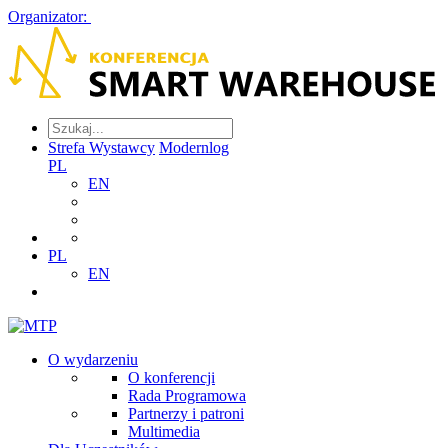
Organizator:
Strefa Wystawcy
Modernlog
PL
EN
PL
EN
O wydarzeniu
O konferencji
Rada Programowa
Partnerzy i patroni
Multimedia