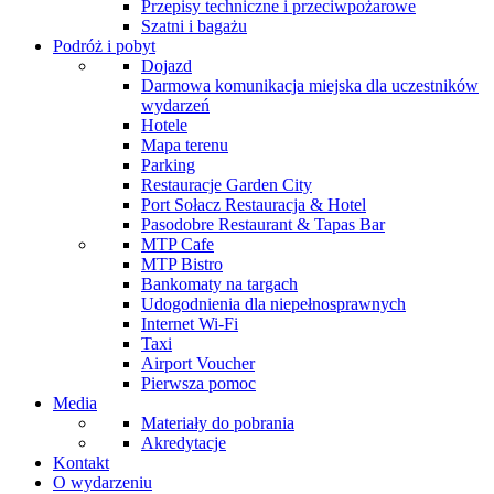
Przepisy techniczne i przeciwpożarowe
Szatni i bagażu
Podróż i pobyt
Dojazd
Darmowa komunikacja miejska dla uczestników
wydarzeń
Hotele
Mapa terenu
Parking
Restauracje Garden City
Port Sołacz Restauracja & Hotel
Pasodobre Restaurant & Tapas Bar
MTP Cafe
MTP Bistro
Bankomaty na targach
Udogodnienia dla niepełnosprawnych
Internet Wi-Fi
Taxi
Airport Voucher
Pierwsza pomoc
Media
Materiały do pobrania
Akredytacje
Kontakt
O wydarzeniu