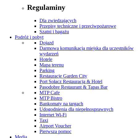
Regulaminy
Dla zwiedzających
Przepisy techniczne i przeciwpożarowe
Szatni i bagażu
Podróż i pobyt
Dojazd
Darmowa komunikacja miejska dla uczestników
wydarzeń
Hotele
Mapa terenu
Parking
Restauracje Garden City
Port Sołacz Restauracja & Hotel
Pasodobre Restaurant & Tapas Bar
MTP Cafe
MTP Bistro
Bankomaty na targach
Udogodnienia dla niepełnosprawnych
Internet Wi-Fi
Taxi
Airport Voucher
Pierwsza pomoc
Media