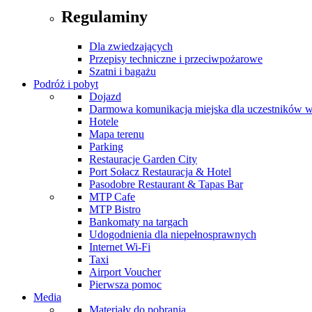
Regulaminy
Dla zwiedzających
Przepisy techniczne i przeciwpożarowe
Szatni i bagażu
Podróż i pobyt
Dojazd
Darmowa komunikacja miejska dla uczestników 
Hotele
Mapa terenu
Parking
Restauracje Garden City
Port Sołacz Restauracja & Hotel
Pasodobre Restaurant & Tapas Bar
MTP Cafe
MTP Bistro
Bankomaty na targach
Udogodnienia dla niepełnosprawnych
Internet Wi-Fi
Taxi
Airport Voucher
Pierwsza pomoc
Media
Materiały do pobrania