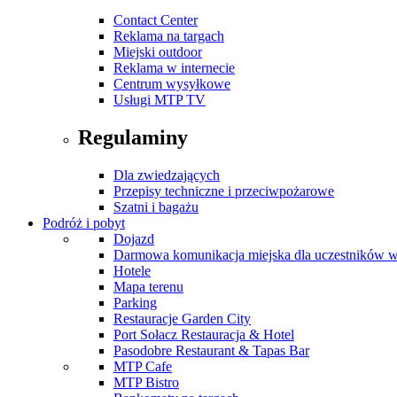
Contact Center
Reklama na targach
Miejski outdoor
Reklama w internecie
Centrum wysyłkowe
Usługi MTP TV
Regulaminy
Dla zwiedzających
Przepisy techniczne i przeciwpożarowe
Szatni i bagażu
Podróż i pobyt
Dojazd
Darmowa komunikacja miejska dla uczestników 
Hotele
Mapa terenu
Parking
Restauracje Garden City
Port Sołacz Restauracja & Hotel
Pasodobre Restaurant & Tapas Bar
MTP Cafe
MTP Bistro