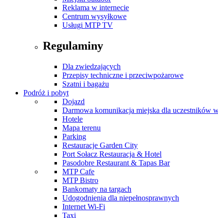
Reklama w internecie
Centrum wysyłkowe
Usługi MTP TV
Regulaminy
Dla zwiedzających
Przepisy techniczne i przeciwpożarowe
Szatni i bagażu
Podróż i pobyt
Dojazd
Darmowa komunikacja miejska dla uczestników 
Hotele
Mapa terenu
Parking
Restauracje Garden City
Port Sołacz Restauracja & Hotel
Pasodobre Restaurant & Tapas Bar
MTP Cafe
MTP Bistro
Bankomaty na targach
Udogodnienia dla niepełnosprawnych
Internet Wi-Fi
Taxi