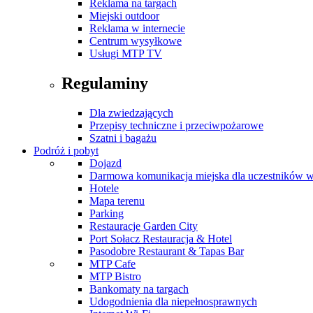
Reklama na targach
Miejski outdoor
Reklama w internecie
Centrum wysyłkowe
Usługi MTP TV
Regulaminy
Dla zwiedzających
Przepisy techniczne i przeciwpożarowe
Szatni i bagażu
Podróż i pobyt
Dojazd
Darmowa komunikacja miejska dla uczestników 
Hotele
Mapa terenu
Parking
Restauracje Garden City
Port Sołacz Restauracja & Hotel
Pasodobre Restaurant & Tapas Bar
MTP Cafe
MTP Bistro
Bankomaty na targach
Udogodnienia dla niepełnosprawnych