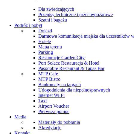
Dla zwiedzających
Przepisy techniczne i przeciwpożarowe
Szatni i bagażu
Podróż i pobyt
Dojazd
Darmowa komunikacja miejska dla uczestników 
Hotele
Mapa terenu
Parking
Restauracje Garden City
Port Sołacz Restauracja & Hotel
Pasodobre Restaurant & Tapas Bar
MTP Cafe
MTP Bistro
Bankomaty na targach
Udogodnienia dla niepełnosprawnych
Internet Wi-Fi
Taxi
Airport Voucher
Pierwsza pomoc
Media
Materiały do pobrania
Akredytacje
Kontakt