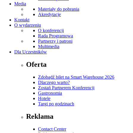
Media
Materiały do pobrania
Akredytacje
Kontakt
O wydarzeniu
O konferencji
Rada Programowa
Partnerzy i patroni
Multimedia
Dla Uczestników
Oferta
Zdobądź bilet na Smart Warehouse 2026
Dlaczego warto?
Zostań Partnerem Konferencji
Gastronomia
Hotele
Targi po godzinach
Reklama
Contact Center