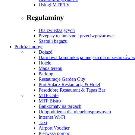
Usługi MTP TV
Regulaminy
Dla zwiedzających
Przepisy techniczne i przeciwpożarowe
Szatni i bagażu
Podróż i pobyt
Dojazd
Darmowa komunikacja miejska dla uczestników 
Hotele
Mapa terenu
Parking
Restauracje Garden City
Port Sołacz Restauracja & Hotel
Pasodobre Restaurant & Tapas Bar
MTP Cafe
MTP Bistro
Bankomaty na targach
Udogodnienia dla niepełnosprawnych
Internet Wi-Fi
Taxi
Airport Voucher
Pierwsza pomoc