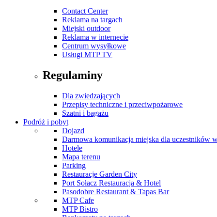
Contact Center
Reklama na targach
Miejski outdoor
Reklama w internecie
Centrum wysyłkowe
Usługi MTP TV
Regulaminy
Dla zwiedzających
Przepisy techniczne i przeciwpożarowe
Szatni i bagażu
Podróż i pobyt
Dojazd
Darmowa komunikacja miejska dla uczestników 
Hotele
Mapa terenu
Parking
Restauracje Garden City
Port Sołacz Restauracja & Hotel
Pasodobre Restaurant & Tapas Bar
MTP Cafe
MTP Bistro