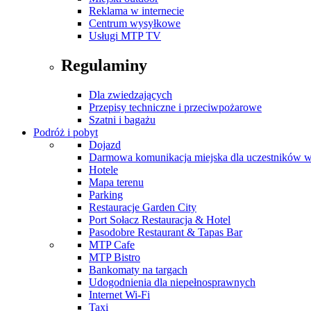
Reklama w internecie
Centrum wysyłkowe
Usługi MTP TV
Regulaminy
Dla zwiedzających
Przepisy techniczne i przeciwpożarowe
Szatni i bagażu
Podróż i pobyt
Dojazd
Darmowa komunikacja miejska dla uczestników 
Hotele
Mapa terenu
Parking
Restauracje Garden City
Port Sołacz Restauracja & Hotel
Pasodobre Restaurant & Tapas Bar
MTP Cafe
MTP Bistro
Bankomaty na targach
Udogodnienia dla niepełnosprawnych
Internet Wi-Fi
Taxi