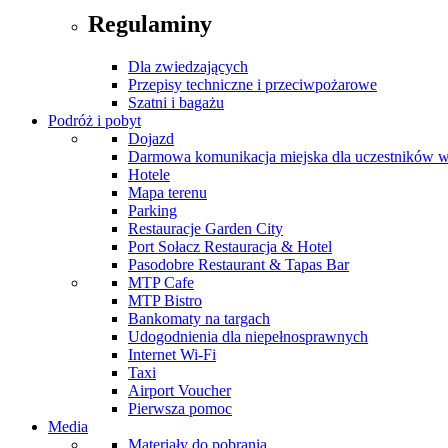
Regulaminy
Dla zwiedzających
Przepisy techniczne i przeciwpożarowe
Szatni i bagażu
Podróż i pobyt
Dojazd
Darmowa komunikacja miejska dla uczestników 
Hotele
Mapa terenu
Parking
Restauracje Garden City
Port Sołacz Restauracja & Hotel
Pasodobre Restaurant & Tapas Bar
MTP Cafe
MTP Bistro
Bankomaty na targach
Udogodnienia dla niepełnosprawnych
Internet Wi-Fi
Taxi
Airport Voucher
Pierwsza pomoc
Media
Materiały do pobrania